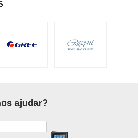
S
s ajudar?